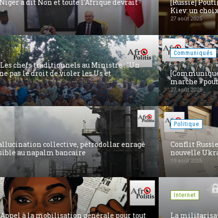
[Russie] Poutine dit « Niet ! » à une frappe Oreshnik sur
Kiev: un choix pour la paix ?
27 août 2025
Communiqués
[Communiqué] 80ème fête #Victoire2025 : La Chine «
marche » pour la Justice, l’Équité et la Paix
27 août 2025
Politique
Conflit Russie-Ukraine : Trump dévoile la carte de la
nouvelle Ukraine pour une paix durable
19 août 2025
Internet
La militarisation de l'Internet en Europe : la fin de la «