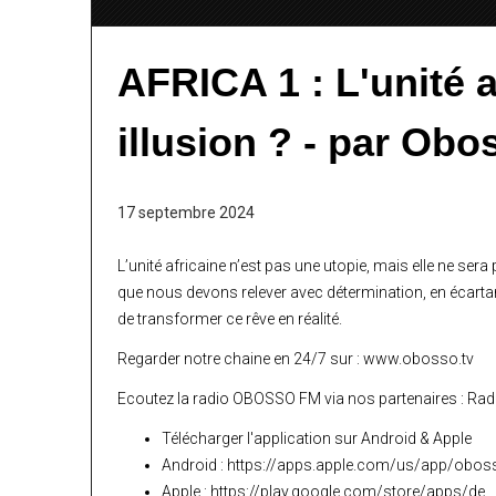
AFRICA 1 : L'unité a
illusion ? - par Ob
17 septembre 2024
L’unité africaine n’est pas une utopie, mais elle ne sera 
que nous devons relever avec détermination, en écartant 
de transformer ce rêve en réalité.
Regarder notre chaine en 24/7 sur : www.obosso.tv
Ecoutez la radio OBOSSO FM via nos partenaires : Radio
Télécharger l'application sur Android & Apple
Android : https://apps.apple.com/us/app/obosso
Apple : https://play.google.com/store/apps/de...