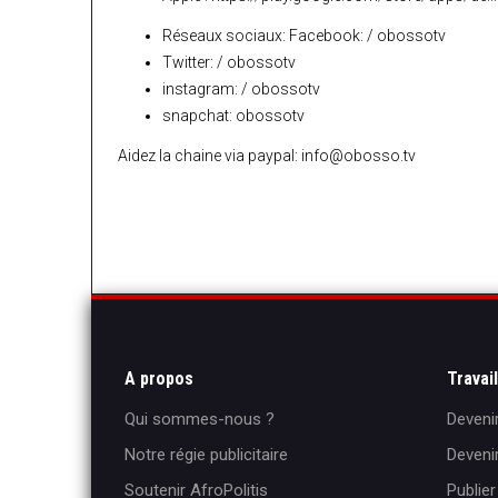
Réseaux sociaux: Facebook: / obossotv
Twitter: / obossotv
instagram: / obossotv
snapchat: obossotv
Aidez la chaine via paypal:
info@obosso.tv
A propos
Travai
Qui sommes-nous ?
Deveni
Notre régie publicitaire
Deveni
Soutenir AfroPolitis
Publie