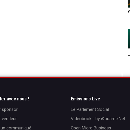
S
ller avec nous !
Emissions Live
r sponsor
Le Parlement Social
r vendeur
Videobook - by iKouame.Net
r un communiqué
Open Micro Business