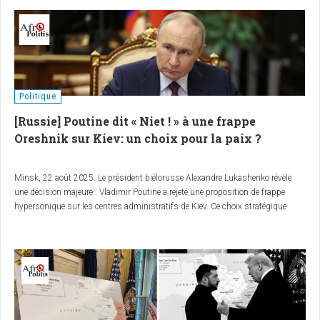
Politique
[Russie] Poutine dit « Niet ! » à une frappe
Oreshnik sur Kiev: un choix pour la paix ?
Minsk, 22 août 2025. Le président biélorusse Alexandre Lukashenko révèle
une décision majeure : Vladimir Poutine a rejeté une proposition de frappe
hypersonique sur les centres administratifs de Kiev. Ce choix stratégique
pourrait-il signaler une volonté de désescalade dans le conflit ukrainien ?
RT
a
rapporté cette information, qu’AfroPolitis analyse pour en décrypter les enjeux.