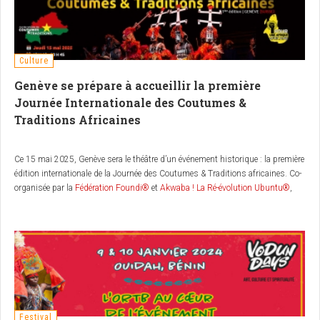
Culture
Genève se prépare à accueillir la première
Journée Internationale des Coutumes &
Traditions Africaines
Ce 15 mai 2025, Genève sera le théâtre d’un événement historique : la première
édition internationale de la Journée des Coutumes & Traditions africaines. Co-
organisée par la
Fédération Foundi®
et
Akwaba ! La Ré-évolution Ubuntu®
,
cette journée invite les Africains de la diaspora vivant en Suisse et dans les
pays voisins à faire un grand écho à la JOURNÉE NATIONALE DES
COUTUMES ET TRADITIONS, instituée officiellement au Burkina Faso en
2024. Placée sous le thème central
"Culture & Représentativité : Quelle Afrique
portes-tu en toi et avec toi dans le monde ?”
, cette initiative vise à promouvoir
une Afrique authentiquement africaine, consciente de sa richesse culturelle et
de son rôle dans la construction d’un nouvel ordre mondial, plus juste et
respectueux du vivant.
Festival