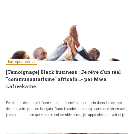
aux intéressés de soumettre leur proposition jusqu'au 30 mars 2020.
Entrepreneuriat
[Témoignage] Black business : Je rêve d'un réel
''communautarisme'' africain...- par Mwa
Lafreekaine
Pendant le débat sur le "communautarisme" bat son plein dans les cercles
des pouvoirs publics français. Dans le cadre d'un stage dans une pharmacie,
je reçois un indien qui visiblement semble perdu, je l'approche pour voir si je
peux l'aider, je me rend compte que le mr parle anglais, il me fait des signes à
la main qu'il veut un masque ? et un autre médicament qu'il a pris le soin
d'écrire...