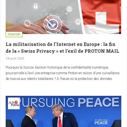
positive
, invitant à une réflexion équilibrée et apaisée.
Internet
La militarisation de l'Internet en Europe : la fin
de la « Swiss Privacy » et l'exil de PROTON MAIL
18 août 2025
Pourquoi la Suisse, bastion historique de la confidentialité numérique,
pousse-t-elle à l’exil une entreprise comme Proton en raison d’une surveillance
de masse aux relents totalitaires ? À l’heure où la protection des données
devient un enjeu mondial, la révision de l’ordonnance suisse sur la
surveillance des communications (
OSCPT 2025
) menace-t-elle l’avenir de la «
Swiss Privacy » ? Ce départ forcé de Proton marque-t-il un tournant dans la
militarisation de l’Internet en Europe ? Face à ce basculement, quelles
stratégies l’Afrique peut-elle adopter pour récupérer sa souveraineté numérique
et attirer des investissements d'entreprises comme Proton en se positionnant
comme un refuge de la vie privée ?