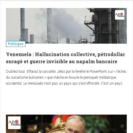
Politique
Venezuela : Hallucination collective, pétrodollar
enragé et guerre invisible au napalm bancaire
Oubliez tout. Effacez la cassette. Jetez par la fenêtre le PowerPoint sur « l’échec
du socialisme bolivarien » que mâche en boucle le perroquet médiatique
occidental. Le Venezuela n’est pas un pays qui s’est effondré. C’est un pays
qu’on a étranglé, lentement, méthodiquement, avec un sourire démocratique et
des gants en latex estampillés « sanctions ciblées ».