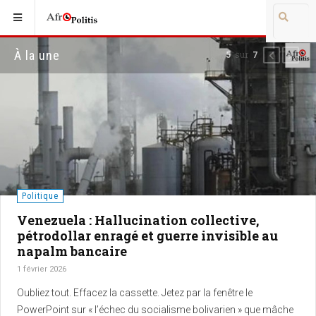
À la une
sur
5
7
Précédent
Suiva
Politique
Venezuela : Hallucination collective,
pétrodollar enragé et guerre invisible au
napalm bancaire
1 février 2026
Oubliez tout. Effacez la cassette. Jetez par la fenêtre le
PowerPoint sur « l’échec du socialisme bolivarien » que mâche