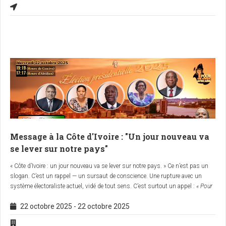
désertées, et des preuves accablantes de fraude : résultats « provisoires
définitifs » publiés
la veille du scrutin
, bureaux fermés, urnes scellées à
l’avance, silence complice de la communauté internationale.
Depuis le 11 octobre, près d’une dizaine de nos frères et sœurs ont été abattus
pour avoir osé dire
« Non »
. Depuis le 25 octobre, ce sont des rafles, des
arrestations massives, des villages brûlés, des familles terrorisées. Le régime
ne gouverne plus : il
occupe
.
Message à la Côte d'Ivoire : "Un jour nouveau va
se lever sur notre pays"
« Côte d’Ivoire : un jour nouveau va se lever sur notre pays. » Ce n’est pas un
slogan. C’est un rappel — un sursaut de conscience. Une rupture avec un
système électoraliste actuel, vidé de tout sens. C’est surtout un appel :
« Pour
une souveraineté retrouvée, une justice restaurée, et une Côte d’Ivoire
22 octobre 2025
-
22 octobre 2025
réconciliée. »
Ce message historique sera adressé au peuple de Côte d'Ivoire ce
mercredi