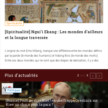
Spiritualité
[Spiritualité] Ngui'i Ekang : Les mondes d'ailleurs
et la longue traversée
L'origine du mot Emo Milang, marque une différence entre les mondes définis
par la parole (le monde des humains) et Ndong Bivo (le monde des morts).
Entre ces deux mondes qui ne sont que des étapes de réalisation, il y a des
cases intermédiaires ou de passage entre les vivants et les morts.
Plus d'actualités
sur
2
3
Précédent
Suiva
Politique
[Russie] Poutine dit « Niet ! » à une frappe Oreshnik sur
Kiev: un choix pour la paix ?