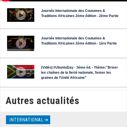
Journée Internationale des Coutumes &
Traditions Africaines 2ème édition - 2ème Partie
Journée Internationale des Coutumes &
Traditions Africaines 2ème édition - 1ère Partie
[Vidéo] #UbuntuDay - 3ème éd. - Thème:"Briser
les chaînes de la fierté nationale, Semer les
graines de l'Unité Africaine"
AFRICA 1 : L'unité africaine est-elle une illusion
Autres actualités
? - par Obosso TV
INTERNATIONAL