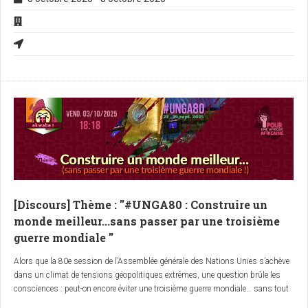
et agir ensemble. Car si l’Afrique continue à se laisser dicter son destin par
des logiques extérieures, elle restera prisonnière d’un cycle de violence,
d’exploitation et de division… une véritable malédiction.
[Discours] Thème : ''#UNGA80 : Construire un
monde meilleur...sans passer par une troisième
guerre mondiale ''
Alors que la 80e session de l’Assemblée générale des Nations Unies s’achève
dans un climat de tensions géopolitiques extrêmes, une question brûle les
consciences : peut-on encore éviter une troisième guerre mondiale… sans tout
détruire au préalable ?