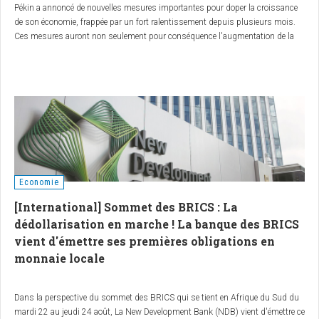
Pékin a annoncé de nouvelles mesures importantes pour doper la croissance
de son économie, frappée par un fort ralentissement depuis plusieurs mois.
Ces mesures auront non seulement pour conséquence l'augmentation de la
consommation des matières premières, mais stimuleront l’ensemble de
l’économie mondiale, en soutenant le taux du rouble russe grâce à
l'augmentation des exportations vers la Chine.
Economie
[International] Sommet des BRICS : La
dédollarisation en marche ! La banque des BRICS
vient d'émettre ses premières obligations en
monnaie locale
Dans la perspective du sommet des BRICS qui se tient en Afrique du Sud du
mardi 22 au jeudi 24 août, La New Development Bank (NDB) vient d'émettre ce