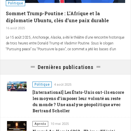
Politique
Sommet Trump-Poutine : L’Afrique et la
diplomatie Ubuntu, clés d’une paix durable
16 août 2025
Le 15 août 2025, Anchorage, Alaska, a été le théâtre d’une rencontre historique
de trois heures entre Donald Trump et Vladimir Poutine. Sous le slogan
“Pursuing peace” ou “Poursuivre la paix”, ce sommet a jeté les bases d’un
dialogue pragmatique entre les Etats-Unis et la Russie. Mais cette diplomatie
pragmatique, axée sur des "deals" entre belligérants, peut-elle suffire à forger
Dernières publications
une paix durable en Ukraine et dans le monde ? Face à une course aux
armements et aux risques de déstabilisation mondiale, l’Afrique, sur le
fondement de la diplomatie de l’Ubuntu – le respect du sacré de la vie et du
vivant, et la solidarité –, pourrait-elle offrir une alternative radicalement nouvelle
Politique
4 août 2025
? En explorant ce tournant historique, AfroPolitis vous invite à découvrir
[International] Les États-Unis ont-ils encore
comment le continent peut contribuer à redessiner les règles d’un monde
les moyens d’imposer leur volonté au reste
multipolaire à même de garantir une paix mondiale durable.
du monde ? Une analyse géopolitique avec
Bertrand Scholler
Agenda
10 mai 2025