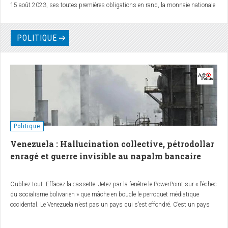
15 août 2023, ses toutes premières obligations en rand, la monnaie nationale
sud-africaine, pour un montant total de 1,5 milliard de rands, soit 500
millions sur 3 ans et 1 milliard sur 5 ans. C'est un événement majeur qui
vient sceller le processus de dédollarisation de l'économie mondiale. Ces
POLITIQUE
fonds seront utilisés pour financer des projets d'infrastructure et de
développement durable en Afrique du Sud .
Politique
Venezuela : Hallucination collective, pétrodollar
enragé et guerre invisible au napalm bancaire
Oubliez tout. Effacez la cassette. Jetez par la fenêtre le PowerPoint sur « l’échec
du socialisme bolivarien » que mâche en boucle le perroquet médiatique
occidental. Le Venezuela n’est pas un pays qui s’est effondré. C’est un pays
qu’on a étranglé, lentement, méthodiquement, avec un sourire démocratique et
des gants en latex estampillés « sanctions ciblées ».