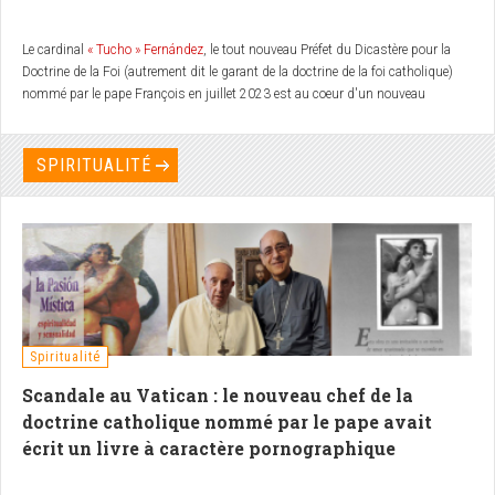
Le cardinal
« Tucho » Fernández
, le tout nouveau Préfet du Dicastère pour la
Doctrine de la Foi (autrement dit le garant de la doctrine de la foi catholique)
nommé par le pape François en juillet 2023 est au coeur d'un nouveau
scandale après l'autorisation de la bénédiction des couples homosexuels.
Pour cause, il avait publié un livre intitulé «La passion mystique. Spiritualité et
Sensualité» contenant des contenus théologiquement déroutant et des textes à
SPIRITUALITÉ
caractère explicitement pornographique, qui amènent certains responsables
catholiques à appeler à la mise aux arrêts du pape François, pour sa
perversion volontaire de la doctrine catholique... Nous proposons à nos
lecteurs de découvrir quelques extraits saillants de cet ouvrage, ainsi qu'une
copie intégrale
puisque ce dernier vient d'être retiré d'Internet.
Spiritualité
Scandale au Vatican : le nouveau chef de la
doctrine catholique nommé par le pape avait
écrit un livre à caractère pornographique