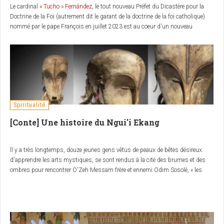
Le cardinal
« Tucho » Fernández
, le tout nouveau Préfet du Dicastère pour la
Doctrine de la Foi (autrement dit le garant de la doctrine de la foi catholique)
nommé par le pape François en juillet 2023 est au coeur d'un nouveau
scandale après l'autorisation de la bénédiction des couples homosexuels.
Pour cause, il avait publié un livre intitulé «La passion mystique. Spiritualité et
Sensualité» contenant des contenus théologiquement déroutant et des textes
à caractère explicitement pornographique, qui amènent certains responsables
catholiques à appeler à la mise aux arrêts du pape François, pour sa
perversion volontaire de la doctrine catholique... Nous proposons à nos
lecteurs de découvrir quelques extraits saillants de cet ouvrage, ainsi qu'une
Spiritualité
copie intégrale
puisque ce dernier vient d'être retiré d'Internet.
[Conte] Une histoire du Ngui'i Ekang
ll y a très longtemps, douze jeunes gens vêtus de peaux de bêtes désireux
d'apprendre les arts mystiques, se sont rendus à la cité des brumes et des
ombres pour rencontrer O'Zeh Messam frère et ennemi Odim Sosolé, « les
demi dieux » de l'ordre des connaissants (Beyem), les seuls qui avaient été
habités par Zeh Nsi'i le Ngui'i grand Maître des rites et des énigmes.