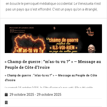
en boucle le perroquet médiatique occidental. Le Venezuela n’est
pas un pays qui s’est effondré. C’est un pays qu’on a étranglé,
lentement, méthodiquement, avec un sourire démocratique et
des gants en latex estampillés « sanctions ciblées ».
« Champ de guerre : “m’as-tu vu ?” » — Message au
Peuple de Côte d’Ivoire
« Champ de guerre : “m’as-tu vu ?” » — Message au Peuple de Côte
d’Ivoire
Le samedi 25 octobre 2025, la Côte d’Ivoire n’a pas voté. Elle a été violée.
29 octobre 2025
-
29 octobre 2025
Sous couvert d’élections, Alassane Ouattara a perpétré un
hold-up électoral
— un véritable
coup d’État civil
— en s’imposant pour un quatrième mandat
anticonstitutionnel, au mépris total de la volonté populaire, des urnes