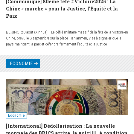
[Communiqué] 80ème fête #Victoire2025 : La
Chine « marche » pour la Justice, l’Équité et la
Paix
BEIJING, 20 août (Xinhua) -- Le défilé militaire massif de la fête de la Victoire en
Chine, prévu le 3 septembre sur la place Tian'anmen, vise à signaler que le
pays maintient la paix et défendra fermement l'équité et la justice
internationales, a déclaré mercredi un responsable militaire.
ECONOMIE
Economie
[International] Dédollarisation : La nouvelle
monnaie des BRICS arrive, la voici !!!...à condition