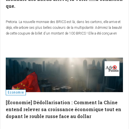
que.
Pretoria. La nouvelle monnaie des BRICS est là, dans les cartons, elle arrive et
déjà, elle arbore ses plus belles couleurs de la multipolarité. Admirez la beauté
de cette coupure de billet d'un montant de 100 BRICS ! Elle a été conçue en
Russie et offerte en guise de cadeau symbolique à l'ambassadeur des
Emirats Arabes Unis par l'ambassadeur russe, en Afrique du Sud, et
l'information est révélée au monde par un média d'état Iranien...la boucle de la
multipolarité est bouclée. Les symboles sont forts, puissants. Mais cela
suffit-il ? Oh que non ! Voici les grands défis à relever pour que cette monnaie
commune devienne réalité.
Economie
[Économie] Dédollarisation : Comment la Chine
entend relever sa croissance économique tout en
dopant le rouble russe face au dollar