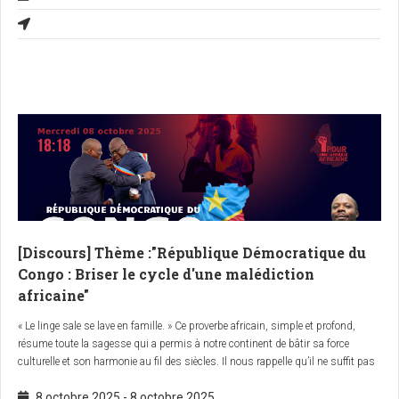
22 octobre 2025 à 17h17
(heure d’Abidjan) /
19h19
(heure de Genève) par
Kouadio I. Kouamé
— fondateur de l’écosystème Ubuntu® et du Commun
Politique
« Akwaba ! Ré-évolution Ubuntu pour l’Afrique africaine »
.
[Discours] Thème :"République Démocratique du
Congo : Briser le cycle d'une malédiction
africaine"
« Le linge sale se lave en famille. » Ce proverbe africain, simple et profond,
résume toute la sagesse qui a permis à notre continent de bâtir sa force
culturelle et son harmonie au fil des siècles. Il nous rappelle qu’il ne suffit pas
de pointer du doigt les autres — l’Occident, les puissances étrangères, les
8 octobre 2025
-
8 octobre 2025
voisins — pour résoudre nos crises. Il faut d’abord regarder en nous, en face,