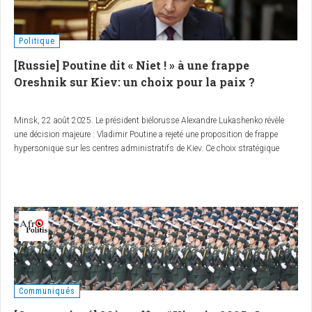
Politique
[Russie] Poutine dit « Niet ! » à une frappe
Oreshnik sur Kiev: un choix pour la paix ?
Minsk, 22 août 2025. Le président biélorusse Alexandre Lukashenko révèle
une décision majeure : Vladimir Poutine a rejeté une proposition de frappe
hypersonique sur les centres administratifs de Kiev. Ce choix stratégique
pourrait-il signaler une volonté de désescalade dans le conflit ukrainien ?
RT
a
rapporté cette information, qu’AfroPolitis analyse pour en décrypter les enjeux.
Communiqués