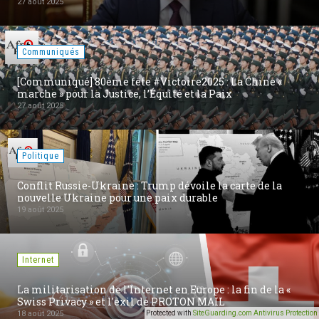
27 août 2025
Communiqués
[Communiqué] 80ème fête #Victoire2025 : La Chine «
marche » pour la Justice, l’Équité et la Paix
27 août 2025
Politique
Conflit Russie-Ukraine : Trump dévoile la carte de la
nouvelle Ukraine pour une paix durable
19 août 2025
Internet
La militarisation de l'Internet en Europe : la fin de la «
Swiss Privacy » et l'exil de PROTON MAIL
Protected with
SiteGuarding.com Antivirus Protection
18 août 2025