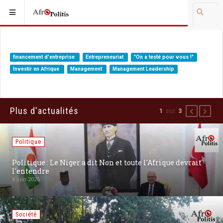
financement d'entreprise
Entrepreneuriat
"On a testé pour vous !"
Investir en Afrique
Management
Management Leadership
Plus d'actualités
sur
1
3
Précédent
Suiva
Politique
Politique : Le Niger a dit Non et toute l'Afrique devrait
l'entendre
8 juin 2026
Société