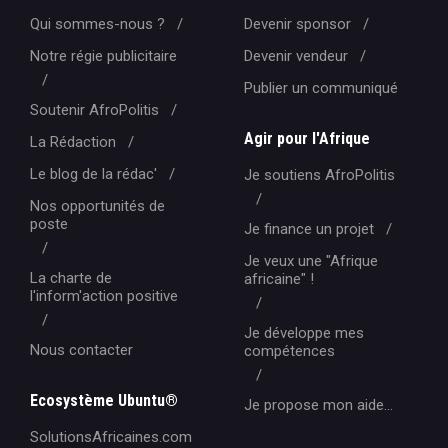
Qui sommes-nous ?
Devenir sponsor
Notre régie publicitaire
Devenir vendeur
Publier un communiqué
Soutenir AfroPolitis
Agir pour l'Afrique
La Rédaction
Le blog de la rédac'
Je soutiens AfroPolitis
Nos opportunités de
poste
Je finance un projet
Je veux une "Afrique
La charte de
africaine" !
l'inform'action positive
Je développe mes
Nous contacter
compétences
Ecosystème Ubuntu®
Je propose mon aide...
SolutionsAfricaines.com