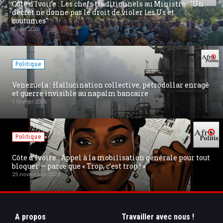
Côte d'Ivoire : Les chefs traditionnels au Ministre : "Un
décret ne donne pas le droit de violer les Us et
coutumes"
8 juin 2026
Politique
Venezuela : Hallucination collective, pétrodollar enragé
et guerre invisible au napalm bancaire
1 février 2026
Politique
Côte d’Ivoire : Appel à la mobilisation générale pour tout
bloquer — parce que « Trop, c’est trop ! »
25 novembre 2025
A propos
Travailler avec nous !