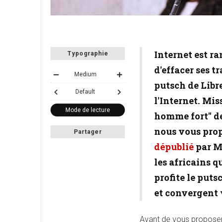
Internet est ra
Typographie
d'effacer ses tr
Medium
putsch de Libr
Default
l'Internet. Mis
Mode de lecture
homme fort" de
nous vous propo
Partager
dépublié
par M
les africains q
profite le put
et convergent v
Avant de vous proposer 