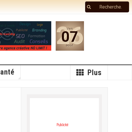
26
Ven
07
août
anté
Plus