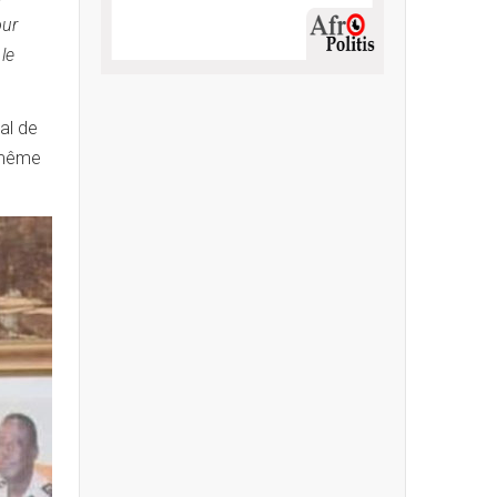
our
le
al de
i-même