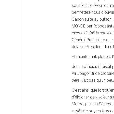
sous le titre "Pour qui r
permettez-nous d'ouvrir
Gabon suite au putsch 
MONDE par l'opposant 
exerce de fait la souver
Général Putschiste que 
devenir Président dans 
Et maintenant, place à l'
Jeune officier, il faisa
Ali Bongo, Brice Clotair
père »
. Et pas qu’un peu, 
C’est ainsi que lorsqu’
d’éloigner ce
« voleur d’
Maroc, puis au Sénégal.
« militaire un peu trop ba