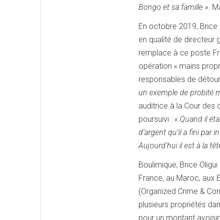
Bongo et sa famille »
. M
En octobre 2019, Brice O
en qualité de directeur 
remplace à ce poste Fréd
opération « mains propre
responsables de détour
un exemple de probité mo
auditrice à la Cour des
poursuivi :
« Quand il ét
d’argent qu’il a fini par
Aujourd’hui il est à la tê
Boulimique, Brice Oligui
France, au Maroc, aux E
(Organized Crime & Corr
plusieurs propriétés d
pour un montant avoisin