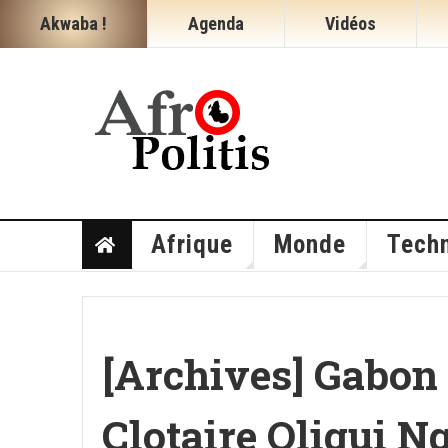
Akwaba !
Agenda
Vidéos
Afrique
Monde
Techn
[Archives] Gabon 
Clotaire Oligui 