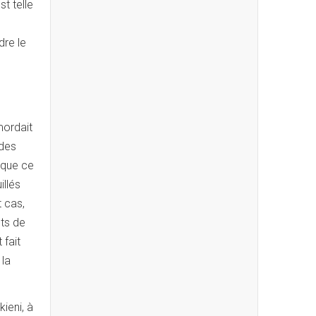
t telle
dre le
s
mordait
 des
t que ce
illés
 cas,
nts de
 fait
 la
kieni, à