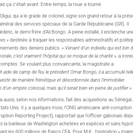
ais ça c’était avant. Entre-temps, la roue a tourné.
ligui, qui a le grade de colonel, signe son grand retour à la pré
général des services spéciaux de la Garde Républicaine (GR). Il
éric, le demi-frère d’Ali Bongo. A peine installé, il enclenche un
s » destinée à traquer les responsables administratifs et politi
nements des deniers publics.
« Venant d’un individu qui est loin d
rale, c’est vraiment l’hôpital qui se moque de la charité »
, a ironi
 comptes. Se voulant plus convaincante, la magistrate a
ait aide de camp de feu le président Omar Bongo, il a accumulé tel
 investir de manière frénétique et désordonnée dans l’immobilier.
te d’un empire colossal, mais qu’il serait bien en peine de justifier »
.
 a aussi, selon nos informations, fait des acquisitions au Sénégal,
tats-Unis. Il y a quelques mois, l’ONG américaine anti-corrupti
uption Reporting Project), rapportait que l’officier gabonais dis
ans la banlieue de Washington achetées en espèces et sans hyp
ant les 600 millions de francs CFA. Pour M.K., l’opération « main