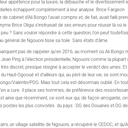
leur appétence pour la luxure, la débauche et le divertissement es
ntielles échappent complètement à leur analyse. Brice Fargeon
 de cabinet d’Ali Bongo l’avait compris et, de fait, avait failli pren
yme Brice Oligui s’instruisait de ses erreurs pour réussir là où le
peu ? Sans vouloir répondre à cette question, l’on peut toutefoi
u général de Ngouoni tisse sa toile. Sans états d’âme.
anquent pas de rappeler qu’en 2016, au moment où Ali Bongo 
r Jean Ping à l'élection présidentielle, Ngouoni comme la plupart
té très discret, presque résigné à accepter le verdict des urnes. E
du Haut-Ogooué et d’ailleurs qui, au péril de leur vie, se sont mou
ongo/Valentin/PDG. Mais tout cela est désormais oublié. En tout
 n’en a cure. Il place ses hommes, de préférence des ressortissa
st ainsi que récemment, ce sont eux qui, de façon arrogante, ont
s postes les plus convoités du pays : DG des Douanes et DG de
iami, un village satellite de Ngouoni, a récupéré le CEDOC, et qu'A