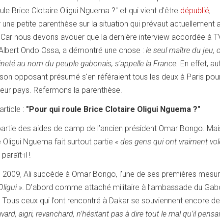
oule Brice Clotaire Oligui Nguema ?" et qui vient d'être
dépublié
,
 une petite parenthèse sur la situation qui prévaut actuellement 
: Car nous devons avouer que la dernière interview accordée à 
Albert Ondo Ossa, a démontré une chose :
le seul maître du jeu, c
aineté au nom du peuple gabonais, s'appelle la France.
En effet, au
son opposant présumé s'en référaient tous les deux à Paris pou
leur pays. Refermons la parenthèse.
article :
"Pour qui roule Brice Clotaire Oligui Nguema ?"
it partie des aides de camp de l’ancien président Omar Bongo. Ma
e Oligui Nguema fait surtout partie
« des gens qui ont vraiment vo
paraît-il !
en 2009, Ali succède à Omar Bongo, l’une de ses premières mesur
Oligui »
. D’abord comme attaché militaire à l’ambassade du Gab
 Tous ceux qui l’ont rencontré à Dakar se souviennent encore d
vard, aigri, revanchard, n’hésitant pas à dire tout le mal qu’il pensait