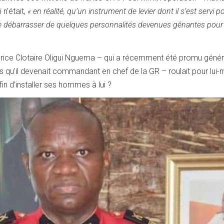
 n’était,
« en réalité, qu’un instrument de levier dont il s’est servi p
e débarrasser de quelques personnalités devenues gênantes pour 
 Brice Clotaire Oligui Nguema – qui a récemment été promu génér
qu’il devenait commandant en chef de la GR – roulait pour lu
fin d’installer ses hommes à lui ?