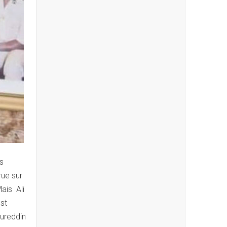
es
rue sur
Mais Ali
st
oureddin