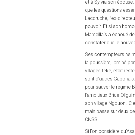
et à Sylvia son épouse, 
que les questions esse
Laccruche, l’ex-directeur
pouvoir. Et si son homon
Marseillais a échoué de 
constater que le nouvea
Ses contempteurs ne m
la poussière, laminé pa
villages teke, était res
sont d’autres Gabonais, 
pour sauver le régime B
l’ambitieux Brice Oligui
son village Ngouoni. C’e
main basse sur deux de
CNSS.
Si l'on considère qu'Ass