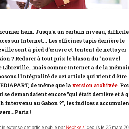
ncunier hein. Jusqu'à un certain niveau, difficile
aces sur Internet... Les officines tapis derrière le
eville sont à pied d'œuvre et tentent de nettoyer
sion ? Redorer à tout prix le blason du "nouvel
 Libreville...mais comme Internet a de la mémoir
sons l'intégralité de cet article qui vient d'être
EDIAPART, de même que la
version archivée
. Po
ui se demandaient encore "qui était derrière et à q
sch intervenu au Gabon ?", les indices s'accumulen
ers...Paris !
in extenso cet article publié par
Nephkelsi
depuis le 25 mars 20