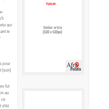
au
TV5
elui qui
tant le
r
is pour
lé
[son]
es fut
on au
e ce
 d’Ali