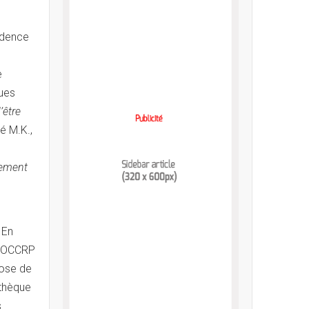
sidence
e
ques
’être
sé M.K.,
lement
 En
on OCCRP
pose de
othèque
s