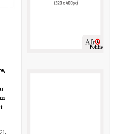
e,
ur
ui
t
21,