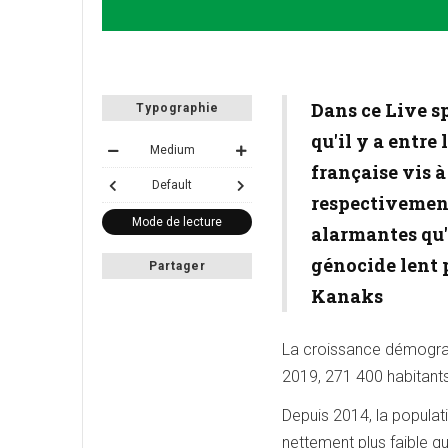
Dans ce Live sp
Typographie
qu'il y a entre 
Medium
française vis à
Default
respectivemen
Mode de lecture
alarmantes qu'
génocide lent p
Partager
Kanaks
La croissance démograp
2019, 271 400 habitants
Depuis 2014, la popula
nettement plus faible qu