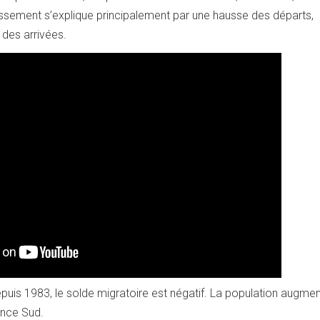
ssement s’explique principalement par une hausse des départs,
des arrivées.
epuis 1983, le solde migratoire est négatif. La population augme
ince Sud.