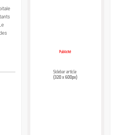
itale
tants
Le
 des