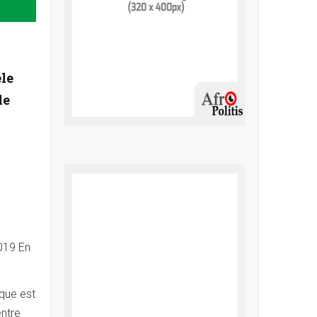
èle
le
019 En
que est
entre