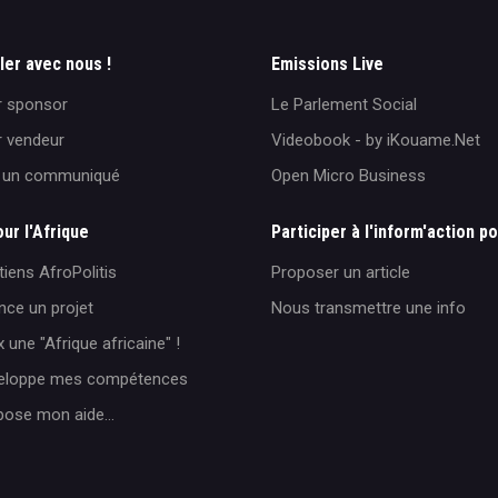
ller avec nous !
Emissions Live
r sponsor
Le Parlement Social
r vendeur
Videobook - by iKouame.Net
r un communiqué
Open Micro Business
our l'Afrique
Participer à l'inform'action po
iens AfroPolitis
Proposer un article
nce un projet
Nous transmettre une info
 une "Afrique africaine" !
veloppe mes compétences
pose mon aide...