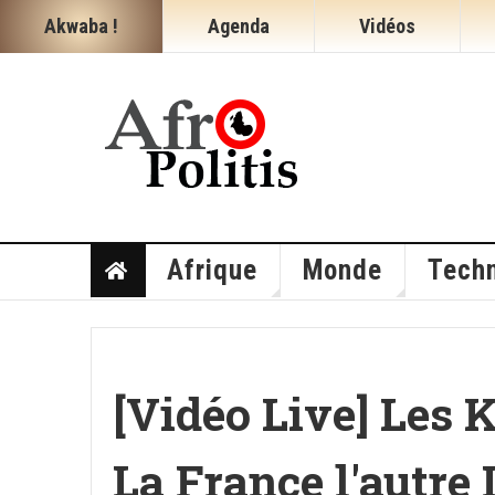
Akwaba !
Agenda
Vidéos
Afrique
Monde
Techn
[Vidéo Live] Les K
La France l'autre I