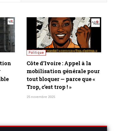
ique
Communiqués
sie] Poutine dit « Niet !
[Communiqué] 80ème
une frappe Oreshnik sur
#Victoire2025 : La C
: un choix pour la paix
marche » pour la Jus
l’Équité et la Paix
t 2025
27 août 2025