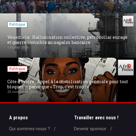
8 juin 2026
Politique
Venezuela : Hallucination collective, pétrodollar enragé
et guerre invisible au napalm bancaire
1 février 2026
Politique
Côte d’Ivoire : Appel à la mobilisation générale pour tout
bloquer — parce que « Trop, c’est trop ! »
25 novembre 2025
A propos
Travailler avec nous !
Qui sommes-nous ?
Devenir sponsor