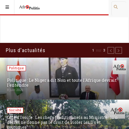
Plus d'actualités
sur
1
3
Précédent
Suiva
Politique
Politique : Le Niger a dit Non et toute l'Afrique devrait
l'entendre
8 juin 2026
Société
Côte d'Ivoire : Les chefs traditionnels au Ministre : "Un
décret ne donne pas le droit de violer les Us et
coutumes"