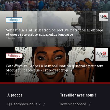
8 juin 2026
Politique
Venezuela : Hallucination collective, pétrodollar enragé
et guerre invisible au napalm bancaire
1 février 2026
Politique
Côte d’Ivoire : Appel à la mobilisation générale pour tout
bloquer — parce que « Trop, c’est trop ! »
25 novembre 2025
A propos
Travailler avec nous !
Qui sommes-nous ?
Devenir sponsor