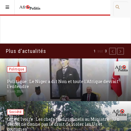
Plus d'actualités
sur
1
3
Précédent
Suiva
Politique
Politique : Le Niger a dit Non et toute l'Afrique devrait
l'entendre
8 juin 2026
Société
Côte d'Ivoire : Les chefs traditionnels au Ministre : "Un
décret ne donne pas le droit de violer les Us et
coutumes"