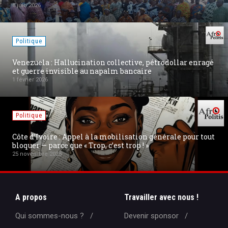
8 juin 2026
Politique
Venezuela : Hallucination collective, pétrodollar enragé
et guerre invisible au napalm bancaire
1 février 2026
Politique
Côte d’Ivoire : Appel à la mobilisation générale pour tout
bloquer — parce que « Trop, c’est trop ! »
25 novembre 2025
A propos
Travailler avec nous !
Qui sommes-nous ?
Devenir sponsor