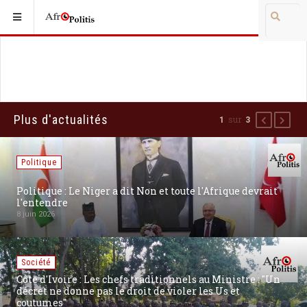
Plus d'actualités
sur
1
3
Précédent
Suiva
Politique
Politique : Le Niger a dit Non et toute l'Afrique devrait
l'entendre
8 juin 2026
Société
Côte d'Ivoire : Les chefs traditionnels au Ministre : "Un
décret ne donne pas le droit de violer les Us et
coutumes"