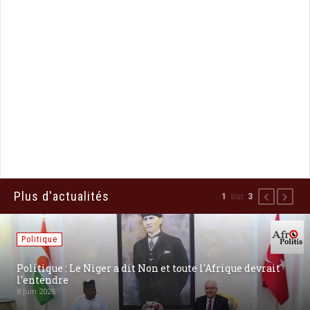
Plus d'actualités
sur
1
3
Précédent
Suiva
Politique
 toute l'Afrique devrait
[Russie] Poutine dit « Niet ! » à
Kiev: un choix pour la paix ?
27 août 2025