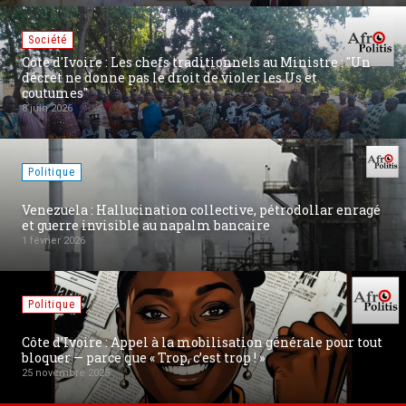
Communiqués
ionnels au Ministre : "Un
violer les Us et
[Communiqué] 80ème fête #Vict
marche » pour la Justice, l’Équi
27 août 2025
Politique
ctive, pétrodollar enragé
Conflit Russie-Ukraine : Trump 
bancaire
nouvelle Ukraine pour une pai
19 août 2025
Internet
isation générale pour tout
La militarisation de l'Internet e
trop ! »
Swiss Privacy » et l'exil de P
18 août 2025