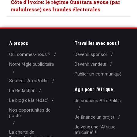
Côte d'Ivoire: le régime Ouattara avoue (par
maladresse) ses fraudes électorales
A propos
Travailler avec nous !
Qui sommes-nous ?
Devenir sponsor
Notre régie publicitaire
Devenir vendeur
Publier un communiqué
Soutenir AfroPolitis
Agir pour l'Afrique
La Rédaction
Le blog de la rédac'
Je soutiens AfroPolitis
Nos opportunités de
poste
Je finance un projet
Je veux une "Afrique
La charte de
africaine" !