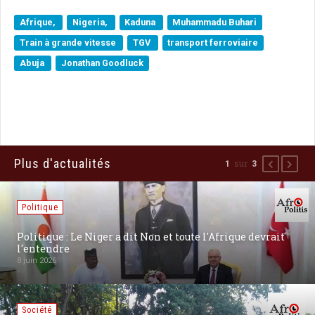
Afrique,
Nigeria,
Kaduna
Muhammadu Buhari
Train à grande vitesse
TGV
transport ferroviaire
Abuja
Jonathan Goodluck
Plus d'actualités
sur
1
3
Précédent
Suiva
Politique
 Niger a dit Non et toute l'Afrique devrait
[Russie] Pouti
Kiev: un choix
27 août 2025
Communiqués