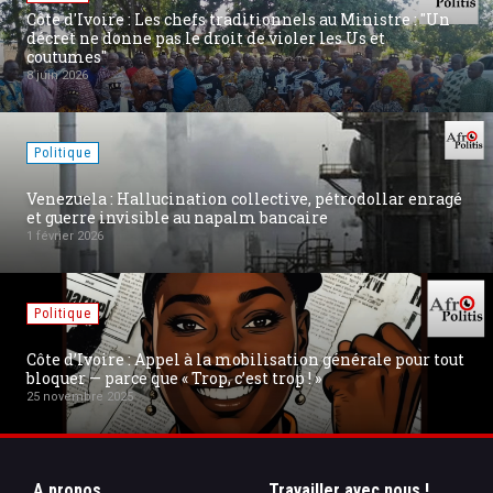
: Les chefs traditionnels au Ministre : "Un
e pas le droit de violer les Us et
[Communiqué] 
marche » pour 
27 août 2025
Politique
allucination collective, pétrodollar enragé
Conflit Russi
isible au napalm bancaire
nouvelle Ukra
19 août 2025
Internet
: Appel à la mobilisation générale pour tout
La militarisat
 que « Trop, c’est trop ! »
Swiss Privacy
18 août 2025
A propos
Travailler avec nous !