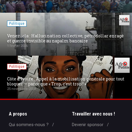
27 août 2025
Politique
Conflit Russie-Ukraine : Trump dévoile la carte de la
nouvelle Ukraine pour une paix durable
19 août 2025
Internet
La militarisation de l'Internet en Europe : la fin de la «
Swiss Privacy » et l'exil de PROTON MAIL
18 août 2025
A propos
Travailler avec nous !
Qui sommes-nous ?
Devenir sponsor