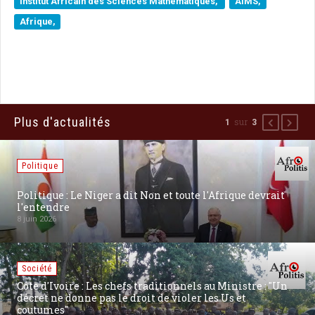
Institut Africain des Sciences Mathématiques,
AIMS,
Afrique,
Plus d'actualités
sur
2
3
Précédent
Suiva
Politique
[Russie] Poutine dit « Niet ! » à une frappe Oreshnik sur
Kiev: un choix pour la paix ?
27 août 2025
Communiqués
[Communiqué] 80ème fête #Victoire2025 : La Chine «
marche » pour la Justice, l’Équité et la Paix