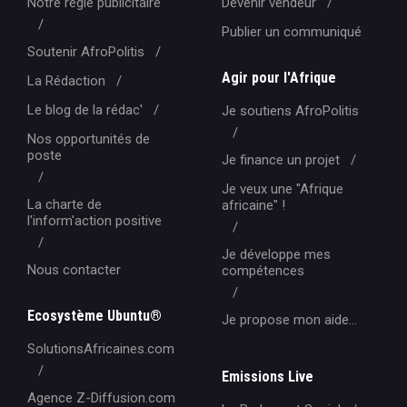
Notre régie publicitaire
Devenir vendeur
Publier un communiqué
Soutenir AfroPolitis
Agir pour l'Afrique
La Rédaction
Le blog de la rédac'
Je soutiens AfroPolitis
Nos opportunités de
poste
Je finance un projet
Je veux une "Afrique
La charte de
africaine" !
l'inform'action positive
Je développe mes
Nous contacter
compétences
Ecosystème Ubuntu®
Je propose mon aide...
SolutionsAfricaines.com
Emissions Live
Agence Z-Diffusion.com