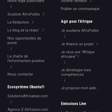
Notre régie publicitaire
Devenir vendeur
Publier un communiqué
Soutenir AfroPolitis
Agir pour l'Afrique
La Rédaction
Le blog de la rédac'
Je soutiens AfroPolitis
Nos opportunités de
poste
Je finance un projet
Je veux une "Afrique
La charte de
africaine" !
l'inform'action positive
Je développe mes
Nous contacter
compétences
Ecosystème Ubuntu®
Je propose mon aide...
SolutionsAfricaines.com
Emissions Live
Agence Z-Diffusion.com