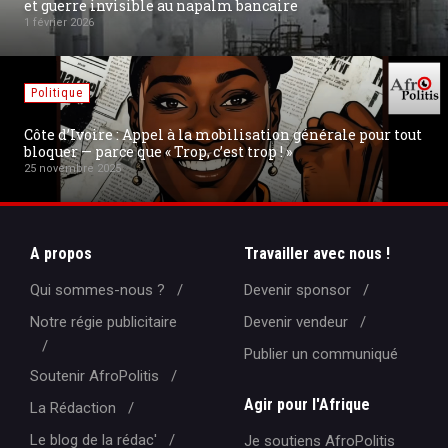
uerre invisible au napalm bancaire
nouv
ier 2026
19 aoû
tique
Inte
 d’Ivoire : Appel à la mobilisation générale pour tout
La mi
er — parce que « Trop, c’est trop ! »
Swis
vembre 2025
18 aoû
A propos
Travailler avec nous !
Qui sommes-nous ?
Devenir sponsor
Notre régie publicitaire
Devenir vendeur
Publier un communiqué
Soutenir AfroPolitis
Agir pour l'Afrique
La Rédaction
Le blog de la rédac'
Je soutiens AfroPolitis