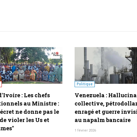
niqués
Politique
muniqué] 80ème fête
Conflit Russie-Ukraine
oire2025 : La Chine «
Trump dévoile la cart
e » pour la Justice,
la nouvelle Ukraine p
ité et la Paix
une paix durable
025
19 août 2025