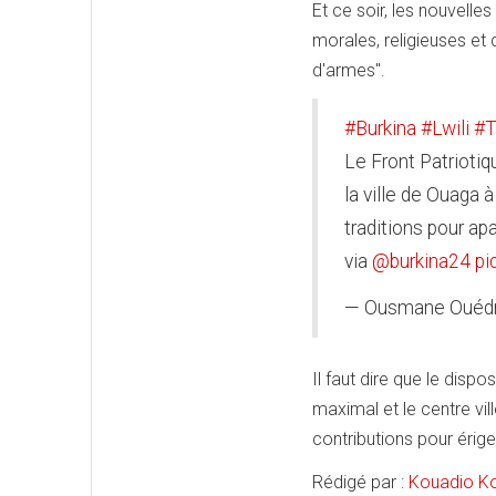
Et ce soir, les nouvelles
morales, religieuses et 
d'armes".
#Burkina
#Lwili
#
Le Front Patriotiq
la ville de Ouaga 
traditions pour ap
via
@burkina24
pi
— Ousmane Ouéd
Il faut dire que le dispo
maximal et le centre vil
contributions pour érig
Rédigé par :
Kouadio 