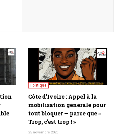
Internet
 :
La militarisation de
e de
l'Internet en Europe : la fin
our
de la « Swiss Privacy » et
l'exil de PROTON MAIL
18 août 2025