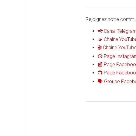
Rejoignez notre commun
Canal Télégram
📢
Chaîne YouTube
📡
Chaîne YouTube 
🎬
Page Instagram
🎲
Page Facebook 
📰
Page Facebook 
📺
Groupe Faceboo
🗣