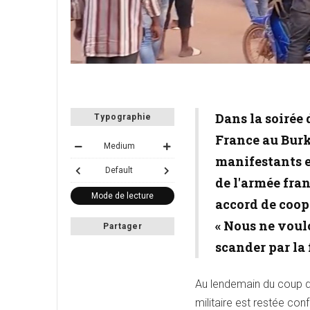
Dans la soirée 
Typographie
France au Burki
Medium
manifestants e
Default
de l'armée fran
Mode de lecture
accord de coopé
« Nous ne voul
Partager
scander par la 
Au lendemain du coup d'
militaire est restée co