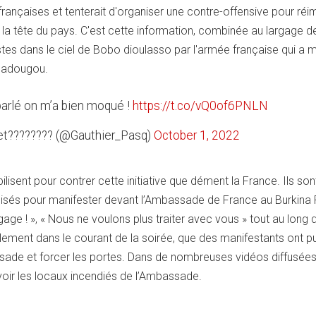
rançaises et tenterait d'organiser une contre-offensive pour ré
la tête du pays. C'est cette information, combinée au largage d
s dans le ciel de Bobo dioulasso par l'armée française qui a m
gadougou.
 parlé on m’a bien moqué !
https://t.co/vQ0of6PNLN
et???????? (@Gauthier_Pasq)
October 1, 2022
isent pour contrer cette initiative que dément la France. Ils son
ilisés pour manifester devant l’Ambassade de France au Burkina
age ! », « Nous ne voulons plus traiter avec vous » tout au long 
ulement dans le courant de la soirée, que des manifestants ont p
sade et forcer les portes. Dans de nombreuses vidéos diffusées
voir les locaux incendiés de l’Ambassade.