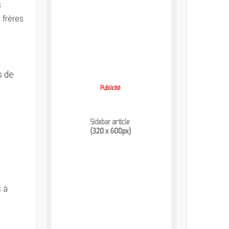
s
 frères
s de
s à