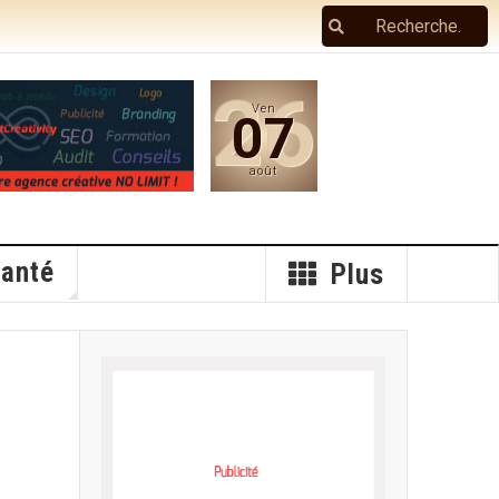
26
Ven
07
août
anté
Plus