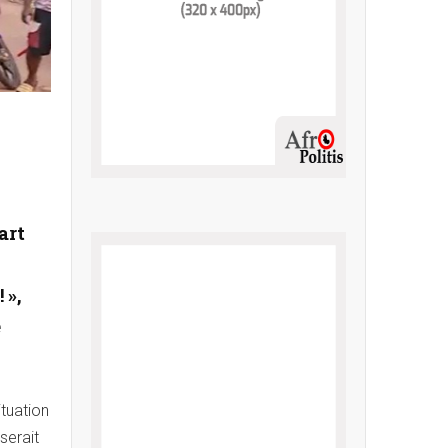
art
 »,
e
tuation
serait