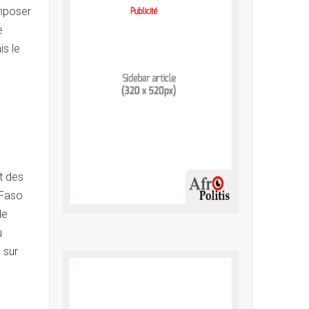
imposer
e
is le
t des
 Faso
de
u
 sur