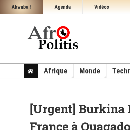
Akwaba !
Agenda
Vidéos
Afrique
Monde
Techn
[Urgent] Burkina 
France à Ouagado