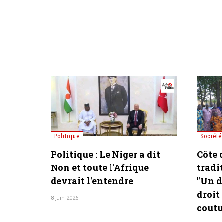
Plus d'actualités
Politique
Commu
[Russie] Poutine dit « Niet !
[Com
» à une frappe Oreshnik sur
#Vict
Kiev: un choix pour la paix
march
?
l’Équ
27 août 2025
27 août 2