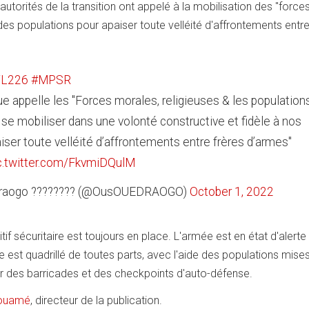
 autorités de la transition ont appelé à la mobilisation des "force
des populations pour apaiser toute velléité d'affrontements entre
TL226
#MPSR
ue appelle les "Forces morales, religieuses & les population
à se mobiliser dans une volonté constructive et fidèle à nos
aiser toute velléité d’affrontements entre frères d’armes"
c.twitter.com/FkvmiDQulM
raogo ???????? (@OusOUEDRAOGO)
October 1, 2022
sitif sécuritaire est toujours en place. L'armée est en état d'alerte
le est quadrillé de toutes parts, avec l'aide des populations mise
er des barricades et des checkpoints d'auto-défense.
Kouamé
, directeur de la publication.