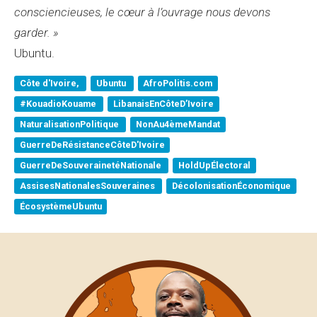
consciencieuses, le cœur à l’ouvrage nous devons
garder. »
Ubuntu.
Côte d'Ivoire,
Ubuntu
AfroPolitis.com
#KouadioKouame
LibanaisEnCôteD’Ivoire
NaturalisationPolitique
NonAu4èmeMandat
GuerreDeRésistanceCôteD'Ivoire
GuerreDeSouverainetéNationale
HoldUpÉlectoral
AssisesNationalesSouveraines
DécolonisationÉconomique
ÉcosystèmeUbuntu