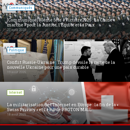
Communiqués
[Communiqué] 80ème fête #Victoire2025 : La Chine «
marche » pour la Justice, l’Équité et la Paix
27 août 2025
Politique
Conflit Russie-Ukraine : Trump dévoile la carte de la
nouvelle Ukraine pour une paix durable
19 août 2025
Internet
La militarisation de l'Internet en Europe : la fin de la «
Swiss Privacy » et l'exil de PROTON MAIL
18 août 2025