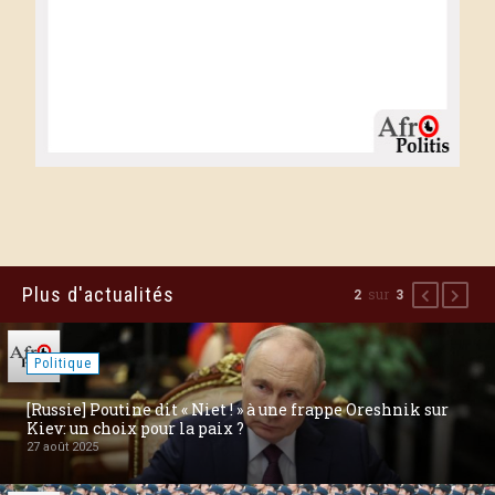
Plus d'actualités
sur
2
3
Précédent
Suiva
Politique
[Russie] Poutine dit « Niet ! » à une frappe Oreshnik sur
Kiev: un choix pour la paix ?
27 août 2025